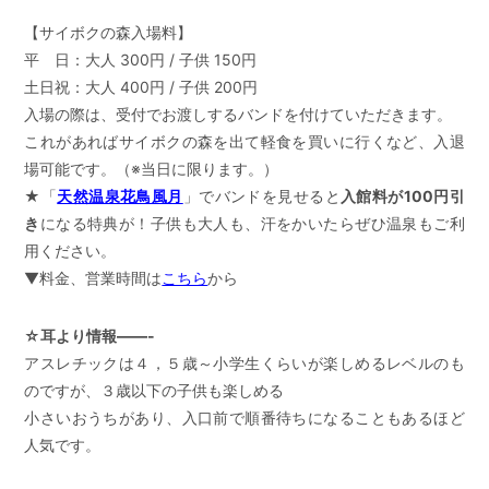
【サイボクの森入場料】
平 日：大人 300円 / 子供 150円
土日祝：大人 400円 / 子供 200円
入場の際は、受付でお渡しするバンドを付けていただきます。
これがあればサイボクの森を出て軽食を買いに行くなど、入退
場可能です。（※当日に限ります。）
★「
天然温泉花鳥風月
」でバンドを見せると
入館料が100円引
き
になる特典が！子供も大人も、汗をかいたらぜひ温泉もご利
用ください。
▼料金、営業時間は
こちら
から
☆耳より情報——-
アスレチックは４，５歳～小学生くらいが楽しめるレベルのも
のですが、３歳以下の子供も楽しめる
小さいおうちがあり、入口前で順番待ちになることもあるほど
人気です。