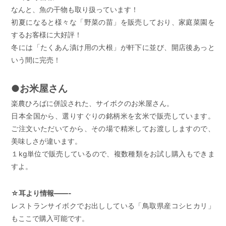
なんと、魚の干物も取り扱っています！
初夏になると様々な「野菜の苗」を販売しており、家庭菜園を
するお客様に大好評！
冬には「たくあん漬け用の大根」が軒下に並び、開店後あっと
いう間に完売！
●お米屋さん
楽農ひろばに併設された、サイボクのお米屋さん。
日本全国から、選りすぐりの銘柄米を玄米で販売しています。
ご注文いただいてから、その場で精米してお渡ししますので、
美味しさが違います。
１kg単位で販売しているので、複数種類をお試し購入もできま
すよ。
☆耳より情報——-
レストランサイボクでお出ししている「鳥取県産コシヒカリ」
もここで購入可能です。